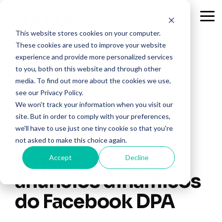
Skip
to
Tog
the
Me
This website stores cookies on your computer.
main
content.
These cookies are used to improve your website
experience and provide more personalized services
to you, both on this website and through other
media. To find out more about the cookies we use,
see our Privacy Policy.
We won't track your information when you visit our
site. But in order to comply with your preferences,
we'll have to use just one tiny cookie so that you're
4 MIN READ
not asked to make this choice again.
O que são os
Accept
Decline
anúncios dinâmicos
do Facebook DPA